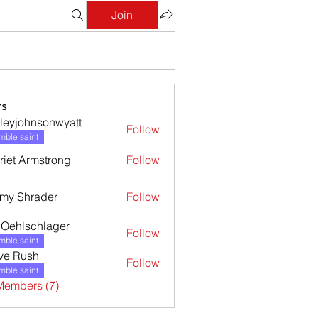
Join
s
leyjohnsonwyatt
Follow
ohnsonwyatt
ble saint
riet Armstrong
Follow
my Shrader
Follow
l Oehlschlager
Follow
ble saint
ve Rush
Follow
ble saint
Members (7)