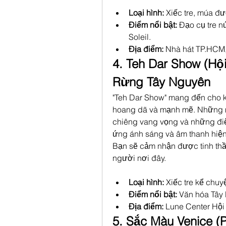
Loại hình:
 Xiếc tre, múa đ
Điểm nổi bật:
 Đạo cụ tre n
Soleil.
Địa điểm:
 Nhà hát TP.HCM,
4. Teh Dar Show (Hộ
Rừng Tây Nguyên
"Teh Dar Show" mang đến cho k
hoang dã và mạnh mẽ. Những mà
chiêng vang vọng và những đi
ứng ánh sáng và âm thanh hiện 
Bạn sẽ cảm nhận được tinh th
người nơi đây.
Loại hình:
 Xiếc tre kể chuy
Điểm nổi bật:
 Văn hóa Tây
Địa điểm:
 Lune Center Hội
5. Sắc Màu Venice (