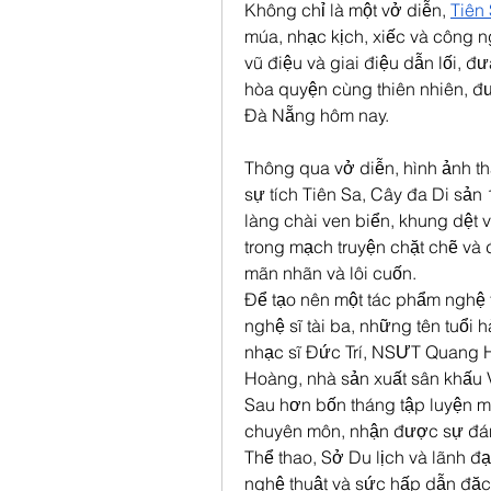
Không chỉ là một vở diễn, 
Tiên
múa, nhạc kịch, xiếc và công n
vũ điệu và giai điệu dẫn lối, đ
hòa quyện cùng thiên nhiên, đưa
Đà Nẵng hôm nay.
Thông qua vở diễn, hình ảnh t
sự tích Tiên Sa, Cây đa Di sản 
làng chài ven biển, khung dệt 
trong mạch truyện chặt chẽ và 
mãn nhãn và lôi cuốn.
Để tạo nên một tác phẩm nghệ t
nghệ sĩ tài ba, những tên tuổi
nhạc sĩ Đức Trí, NSƯT Quang Hà
Hoàng, nhà sản xuất sân khấu V
Sau hơn bốn tháng tập luyện mi
chuyên môn, nhận được sự đánh
Thể thao, Sở Du lịch và lãnh đ
nghệ thuật và sức hấp dẫn đặc 