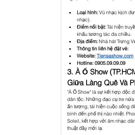
Loại hình:
 Vũ nhạc kịch đư
nhạc).
Điểm nổi bật:
 Tái hiện tru
khấu tương tác đa chiều.
Địa điểm:
 Nhà hát Trưng 
Thông tin liên hệ đặt vé: 
Website: 
Tiensashow.com
Hotline: 0905.09.09.09
3. À Ố Show (TP.HCM
Giữa Làng Quê Và P
"À Ố Show" là sự kết hợp độc đ
dân tộc. Những đạo cụ tre nứa
ấn tượng, tái hiện cuộc sống đ
bình đến phố thị náo nhiệt. Ph
Soleil, kết hợp với âm nhạc dân
thuật đầy mới lạ.