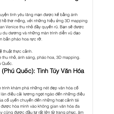
huyện tình yêu lãng mạn được kể bằng ánh 
t hồ thơ mộng, với những hiệu ứng 3D mapping 
an Venice thu nhỏ đầy quyến rũ. Bạn sẽ được 
u du dương và những màn trình diễn vũ đạo 
n bắn pháo hoa rực rỡ.
ệ thuật thực cảnh.
ce thu nhỏ, ánh sáng, pháo hoa, 3D mapping.
ú Quốc.
 (Phú Quốc): Tinh Túy Văn Hóa 
h trình khám phá những nét đẹp văn hóa cổ 
 làn điệu cải lương ngọt ngào đến những điệu 
a cổ uyển chuyển đến những hoạt cảnh tái 
sẽ được hòa mình vào không gian văn hóa đa 
 cũng được đầu tư rất lớn từ trang phục, âm 