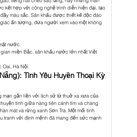
gào, tiếng hát chèo sâu lắng, hay những màn 
kết hợp với công nghệ trình diễn hiện đại, tạo 
 đầy màu sắc. Sân khấu được thiết kế độc đáo 
ị giác ấn tượng, đưa người xem vào một không 
mặt nước.
gian miền Bắc, sân khấu nước lớn nhất Việt 
c Oai, Hà Nội.
Nẵng): Tình Yêu Huyền Thoại Kỳ 
mạn gắn liền với lịch sử từ thuở xa xưa của 
chuyện tình giữa nàng tiên cánh tím và chàng 
thàn mát và rừng xanh Sơn Trà. Một mối tình 
u tranh với định mệnh đã mang đến sức mạnh 