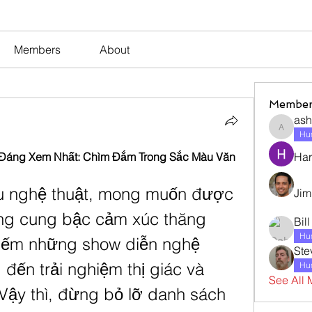
Members
About
Member
ash
ashleyj
Hum
 Đáng Xem Nhất: Chìm Đắm Trong Sắc Màu Văn 
Har
u nghệ thuật, mong muốn được 
Jim
g cung bậc cảm xúc thăng 
Bil
Hum
iếm những show diễn nghệ 
Ste
đến trải nghiệm thị giác và 
Hum
See All 
thính giác tuyệt vời? Vậy thì, đừng bỏ lỡ danh sách 