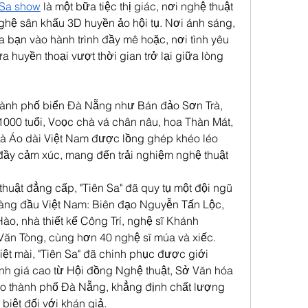
 Sa show
 là một bữa tiệc thị giác, nơi nghệ thuật 
ghệ sân khấu 3D huyền ảo hội tụ. Nơi ánh sáng, 
ưa bạn vào hành trình đầy mê hoặc, nơi tình yêu 
 huyền thoại vượt thời gian trở lại giữa lòng 
hành phố biển Đà Nẵng như Bán đảo Sơn Trà, 
1000 tuổi, Voọc chà vá chân nâu, hoa Thàn Mát, 
và Áo dài Việt Nam được lồng ghép khéo léo 
đầy cảm xúc, mang đến trải nghiệm nghệ thuật 
huật đẳng cấp, "Tiên Sa" đã quy tụ một đội ngũ 
 hàng đầu Việt Nam: Biên đạo Nguyễn Tấn Lộc, 
o, nhà thiết kế Công Trí, nghệ sĩ Khánh 
ăn Tòng, cùng hơn 40 nghệ sĩ múa và xiếc. 
ệt mài, "Tiên Sa" đã chinh phục được giới 
 giá cao từ Hội đồng Nghệ thuật, Sở Văn hóa 
ạo thành phố Đà Nẵng, khẳng định chất lượng 
biệt đối với khán giả.