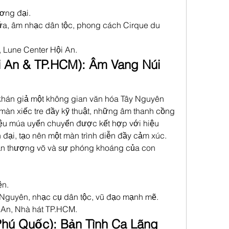
ương đại.
ứa, âm nhạc dân tộc, phong cách Cirque du 
 Lune Center Hội An.
i An & TP.HCM): Âm Vang Núi 
hán giả một không gian văn hóa Tây Nguyên 
n xiếc tre đầy kỹ thuật, những âm thanh cồng 
ệu múa uyển chuyển được kết hợp với hiệu 
đại, tạo nên một màn trình diễn đầy cảm xúc. 
ần thượng võ và sự phóng khoáng của con 
ện.
 Nguyên, nhạc cụ dân tộc, vũ đạo mạnh mẽ.
 An, Nhà hát TP.HCM.
Phú Quốc): Bản Tình Ca Lãng 