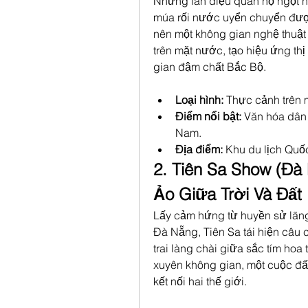
Những làn điệu quan họ ngọt n
múa rối nước uyển chuyển được 
nên một không gian nghệ thuật
trên mặt nước, tạo hiệu ứng th
gian đậm chất Bắc Bộ.
Loại hình:
 Thực cảnh trên 
Điểm nổi bật:
 Văn hóa dân 
Nam.
Địa điểm:
 Khu du lịch Quố
2. Tiên Sa Show (Đà 
Ảo Giữa Trời Và Đất
Lấy cảm hứng từ huyền sử lãng 
Đà Nẵng, Tiên Sa tái hiện câu 
trai làng chài giữa sắc tím hoa 
xuyên không gian, một cuộc đấ
kết nối hai thế giới.