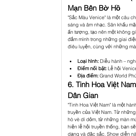
Mạn Bên Bờ Hồ
"Sắc Màu Venice" là một câu c
sáng và âm nhạc. Sân khấu mặ
ấn tượng, tạo nên một không gi
đắm mình trong những giai điệ
điêu luyện, cùng với những mà
Loại hình:
 Diễu hành – ngh
Điểm nổi bật:
 Lễ hội Veni
Địa điểm:
 Grand World Ph
6. Tinh Hoa Việt Nam
Dân Gian
"Tinh Hoa Việt Nam" là một hàn
truyền của Việt Nam. Từ những
hò vè dí dỏm, từ những màn mú
hiện lễ hội truyền thống, bạn 
dạng và đặc sắc. Show diễn này