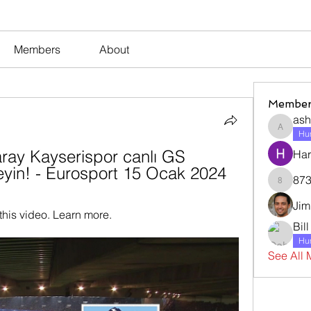
Members
About
Member
ash
ashleyj
Hum
ray Kayserispor canlı GS 
Har
leyin! - Eurosport 15 Ocak 2024
873
873dan
Jim
this video. Learn more.
Bil
Hum
See All 