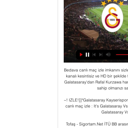
Bedava canlı maç izle imkanını sizlere sunuyoruz. Taraftarium24, justin tv izle gibi bir çok kanalı kesintisiz ve HD bir şekilde takip edin.. Fenerbahçe Doğuş - Tofaş maci bitmistir Galatasaray'dan Rafal Kurzawa harekatı!. Kaliteli ve HD bir şekilde maç izleme imkanına sahip olmanızı sağlayan web sitemiz üzerinden spor.

~! IZLE!]]*Galatasaray Kayserispor canlı maç izle | Canlı Galatasaray - Kayserispor Maçı canlı maç izle : It's Galatasaray Vs Kayserispor Live Online Free and this Today Soccer Galatasaray Vs ...Airportdata.com · 2 saat önce

Tofaş - Sigortam.Net İTÜ BB arasında 05.10.2019 tarihinde oynanacak olan basketball maçını izlemek için maç saati 13:00'da Modabet TV | Modasport Tv - Canlı Maç İzle, Maç izle 'den izleyebilirsiniz.

Galatasaray maçı saat kaçta ve hangi kanalda? - Aspor 1 saat önce — Galatasaray - Kayserispor maçı CANLI | Galatasaray maçı saat kaçta ve hangi kanalda? Trendyol Süper Lig'de heyecan devam ediyor. Galatasaray, 20 ...

E-Belediye İletişim Merkezi Bilgi Edinme Kent Rehberi İmar Durumu Sorgulama Nikah Dairesi Kurs Başvuru Sanal Tur Senin Fotoğrafın Park Kameraları İmar Plan Duyuruları Hizmet Rehberi; e-Rehber İhaleler İhale Canlı Yayın Nöbetçi Eczaneler Başvuru Rehberi

UPS Spor – Fethiye Belediye canlı maç izle UPS Spor – Fethiye Belediye Canlı İzle 07 Nisan 2018,Cumartesi 15:00 tarihinde 2017/2018 Türkiye Erkekler Basketbol 2.Lig Grup B karşılaşmasında UPS Spor ve Fethiye Belediye karşılaşacak.

Altınordu Fatih Karagümrük şifresiz maç yayın bilgilerini sizler için hazırladık. Maçı canlı izlemek isteyen futbolseverler için haberimizi derledik. Peki bu zorlu karşılaşma hangi kanaldan şifresiz yayınla izlenebilecek. İşte Altınordu Fatih Karagümrük canlı yayın bilgileri...

Maç detayı sayfasında 3. Lig kapsamında oynanan Yeni Lørenskog – Sunndal karşılaşmasına ait tarih, saat, stat, stat kapasitesi, maç haftası, takımların son beş maçlarında aldıkları sonuçlar, canlı skor, TV yayıncısı, ilk yarı ve maç skoru, gol, golleri kimlerin hangi dakika-dakikalarda attıkları, penaltının gole.

Basketbol Süper Ligi'nin 3. haftasında Pınar Karşıyaka, deplasmanda Frutti Extra Bursaspor'u 85-77 yendi. Frutti Extra Bursaspor: Olaseni 20, Freeman 20, Chr...

Galatasaray - Kayserispor canlı skor, H2H ve kadrolar 12 saat önce — Galatasaray Kayserispor canlı maçı skor (ve video çevrimiçi canlı izle yayın) 15 Oca 2024 günü UTC zamanıyla saat 17:00 da Turkey in Istanbul, ...

İmajbet canlı maç izleme kanalı İmajbet.TV ile Süper Lig, Premier League ve La Liga maçlarını canlı izleyin.. A SPOR CANLI. TRT SPOR CANLI. GS TV CANLI. FB TV CANLI. TRT1 CANLI. Pınar Karşıyaka - Sigortam.Net İTÜ BB 15:15 CANLI. FC Hlučín - FC Fastav Zlín II 15:30 CANLI. Promitheas Patras - Kolossos Rodou 15:45 CANLI.

Zorlu maçta Eskişehirspor evinde Karagümrük'ü ağırlıyor. Müsabaka saat 16:30'da başladı ve bein sports max 1 kanalından canlı olarak yayınlanıyor.. Akışı Canl. zorlanmadan kazandı Kayserispor uzatmada turladı Ankaragücü'nün yeni başkanı Fatih Mert Ankaragücü'ne kupa şoku Bursaspor 5. turda Dortmund maçı …

Galatasaray Kayserispor maçı canlı Son Haberler 12 Şub 2017 — Galatasaray Kayserispor maçı canlı ile ilgili haber sonuçları.

Adana Demirspor Fikstürü ve Adana Demirspor maç sonuçları, Adana Demirspor takımının maç fikstürüne ve maç sonuçlarına ulaşabileceğiniz, 1. Lig ve Avrupadaki tüm maç bilgilerinin.

FlashScore.com.tr sayfalarında Samet Katanalp (Bodrumspor) oyuncu profilini görüntüleyin. Kariyer istatistikleri (forma giydiği maç, gol, kartlar) ve transfer geçmişi.

Karacabey Belediyespor - Halide Edip Adıvar Maç Sonucu | 13 Ekim tarihinde oynanan Karacabey Belediyespor - Halide Edip Adıvar maçının sonucu ve istatistikleri görmek için tıklayın!...

Yeni Malatyaspor teknik adam göndermeye devam ediyor. Süper Lig'in 9. haftasında sahasında Kayserispor'u farklı yenerek lig 3'üncülüğüne yerleşen Yeni Malatyaspor farklı, bir o kadar.

Bursaspor gibi yeşil beyaz renklere sahip olan Ege ekibini, Hasan Şermet ç