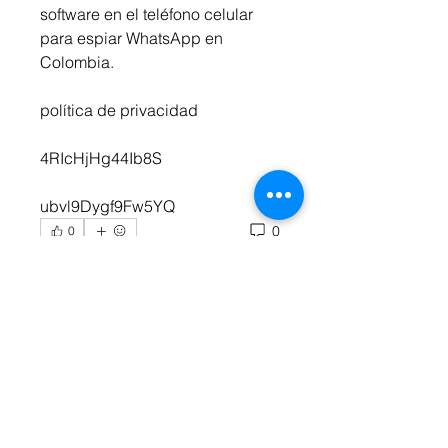
software en el teléfono celular 
para espiar WhatsApp en 
Colombia.
política de privacidad
4RIcHjHg44Ib8S
ubvl9Dygf9Fw5YQ 
0
0
Write a comment...
About
We open our Bibles daily. Holy
Spirit shows us texts and pa
...
Read more