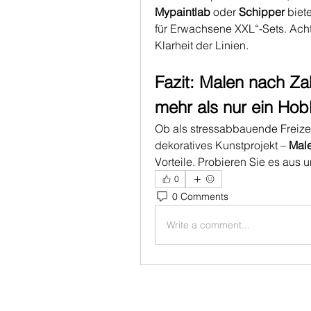
Mypaintlab
 oder 
Schipper
 biet
für Erwachsene XXL“-Sets. Achte
Klarheit der Linien.
Fazit: Malen nach Za
mehr als nur ein Ho
Ob als stressabbauende Freizei
dekoratives Kunstprojekt – 
Male
Vorteile. Probieren Sie es aus 
0
0 Comments
Write a comment...