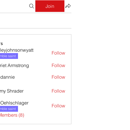
Join
s
leyjohnsonwyatt
Follow
ohnsonwyatt
ble saint
riet Armstrong
Follow
dannie
Follow
nie
my Shrader
Follow
l Oehlschlager
Follow
ble saint
Members (8)