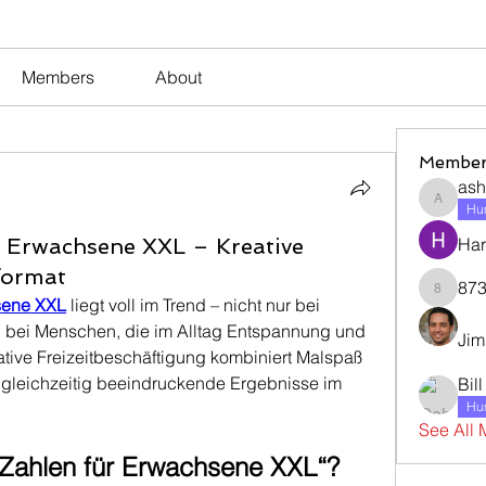
Members
About
Member
ash
ashleyj
Hum
r Erwachsene XXL – Kreative
Har
format
873
873dan
sene XXL
 liegt voll im Trend – nicht nur bei 
 bei Menschen, die im Alltag Entspannung und 
Jim
tive Freizeitbeschäftigung kombiniert Malspaß 
t gleichzeitig beeindruckende Ergebnisse im 
Bil
Hum
See All 
 Zahlen für Erwachsene XXL“?