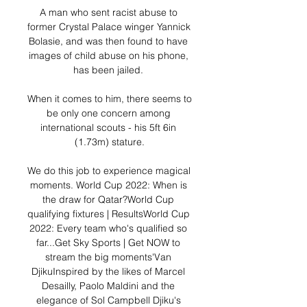
A man who sent racist abuse to 
former Crystal Palace winger Yannick 
Bolasie, and was then found to have 
images of child abuse on his phone, 
has been jailed. 

When it comes to him, there seems to 
be only one concern among 
international scouts - his 5ft 6in 
(1.73m) stature.

We do this job to experience magical 
moments. World Cup 2022: When is 
the draw for Qatar?World Cup 
qualifying fixtures | ResultsWorld Cup 
2022: Every team who's qualified so 
far...Get Sky Sports | Get NOW to 
stream the big moments'Van 
DjikuInspired by the likes of Marcel 
Desailly, Paolo Maldini and the 
elegance of Sol Campbell Djiku's 