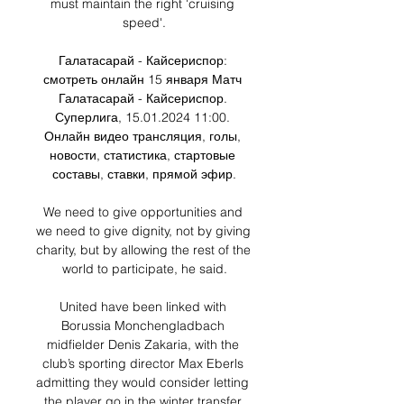
must maintain the right 'cruising 
speed'.

Галатасарай - Кайсериспор: 
смотреть онлайн 15 января Матч 
Галатасарай - Кайсериспор. 
Суперлига, 15.01.2024 11:00. 
Онлайн видео трансляция, голы, 
новости, статистика, стартовые 
составы, ставки, прямой эфир.

We need to give opportunities and 
we need to give dignity, not by giving 
charity, but by allowing the rest of the 
world to participate, he said.

United have been linked with 
Borussia Monchengladbach 
midfielder Denis Zakaria, with the 
club’s sporting director Max Eberls 
admitting they would consider letting 
the player go in the winter transfer 