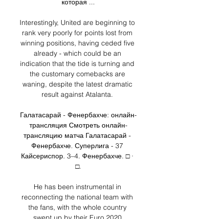
которая ...

Interestingly, United are beginning to 
rank very poorly for points lost from 
winning positions, having ceded five 
already - which could be an 
indication that the tide is turning and 
the customary comebacks are 
waning, despite the latest dramatic 
result against Atalanta. 

Галатасарай - Фенербахче: онлайн-
трансляция Смотреть онлайн-
трансляцию матча Галатасарай - 
Фенербахче. Суперлига - 37 
Кайсериспор. 3–4. Фенербахче. □ · 
□.

He has been instrumental in 
reconnecting the national team with 
the fans, with the whole country 
swept up by their Euro 2020 