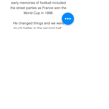
early memories of football included 
the street parties as France won the 
World Cup in 1998. 

He changed things and we were 
much better in the second half.  
Perhaps the Frenchman is finally 
losing the patience of his manager, 
but why now? 

Pogba is fast approaching the final 
six months of his contract at United, 
who are reportedly struggling to tie 
him down to fresh terms amid 
interest from a number of top 
European clubs.

The Stallions have enjoyed a good 
run so far at the 33rd edition in 
Cameroon, reaching the last four 
after defeating Tunisia 1-0 while the 