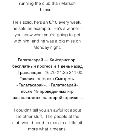
running the club than Marsch 
himself. 

He's solid, he's an 8/10 every week, 
he sets an example.  He's a winner - 
you know what you're going to get 
with him, and he was a big miss on 
Monday night. 

Галатасарай — Кайсериспор: 
бесплатный прогноз и 1 день назад 
— Трансляция · 16.70 X1.25 211.00 
График. betboom Смотреть. 
«Галатасарай». «Галатасарай» 
после 19 проведенных игр 
располагается на второй строчке ...

I couldn't tell you an awful lot about 
the other stuff.  The people at the 
club would need to explain a little bit 
more what it means. 
