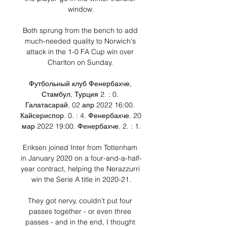
window.

Both sprung from the bench to add 
much-needed quality to Norwich's 
attack in the 1-0 FA Cup win over 
Charlton on Sunday. 

Футбольный клуб Фенербахче, 
Стамбул, Турция 2. : 0. 
Галатасарай. 02 апр 2022 16:00. 
Кайсериспор. 0. : 4. Фенербахче. 20 
мар 2022 19:00. Фенербахче. 2. : 1.

Eriksen joined Inter from Tottenham 
in January 2020 on a four-and-a-half-
year contract, helping the Nerazzurri 
win the Serie A title in 2020-21.

They got nervy, couldn't put four 
passes together - or even three 
passes - and in the end, I thought 