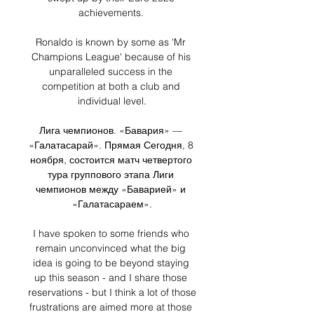
achievements. 

Ronaldo is known by some as 'Mr 
Champions League' because of his 
unparalleled success in the 
competition at both a club and 
individual level.

Лига чемпионов. «Бавария» — 
«Галатасарай». Прямая Сегодня, 8 
ноября, состоится матч четвертого 
тура группового этапа Лиги 
чемпионов между «Баварией» и 
«Галатасараем».

I have spoken to some friends who 
remain unconvinced what the big 
idea is going to be beyond staying 
up this season - and I share those 
reservations - but I think a lot of those 
frustrations are aimed more at those 