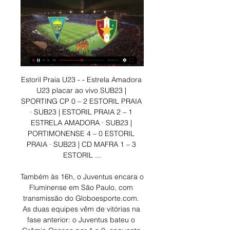
Estoril Praia U23 - - Estrela Amadora U23 placar ao vivo SUB23 | SPORTING CP 0 – 2 ESTORIL PRAIA · SUB23 | ESTORIL PRAIA 2 – 1 ESTRELA AMADORA · SUB23 | PORTIMONENSE 4 – 0 ESTORIL PRAIA · SUB23 | CD MAFRA 1 – 3 ESTORIL ...

Também às 16h, o Juventus encara o Fluminense em São Paulo, com transmissão do Globoesporte.com. As duas equipes vêm de vitórias na fase anterior: o Juventus bateu o Grêmio Osasco por 1 a 0, enquanto o Fluminense venceu o Figueirense por 4 a 2.

No entanto, passaremos nos momentos importantes do jogo Braga B-Academica Coimbra para você online através do nosso serviço de história ao vivo. Na transmissão ao vivo do jogo Braga B x Academica Coimbra, você pode assistir os objetivos da partida, as cartas que os jogadores (amarelo ou vermelho) vêem e o minuto imediato da partida ao.

Fortaleza x Athletico Paranaense (sábado, dia 8, 19h): Sem transmissão . Partida de abertura do Campeonato Brasileiro, Fortaleza x Athletico Paranaense não deverá ter transmissão. O jogo poderia ser exibido pela Turner na TV por assinatura, mas a programadora decidiu usar a MP do mandante para escolher suas partidas.

Fala galera que curte o FP o/, o Vasco da Gama-RJ divulgou as informações das suas peneiras de 2020 para Futebol Masculino e Feminino e Futsal masculino! Confira tudo a seguir! FICHA DA PENEIRA Inscrições: Segunda-feira, das 9h às 12:00 e 14:00 às 17h em São Januário. Departamento de Seleção Captação (Prédio da Base) Terça-feira, […]

, que terá início neste final de semana. O clube de Bragança Paulista (SP) era o único dos 20 integrantes da Série A que não tinha qualquer acerto sobre os direitos de transmissão."O Red Bull Bragantino e a Globo chegaram a um acordo sobre os direitos de transmissão de todas as suas partidas no Campeonato Brasileiro.

ザスパクサツ群馬 正田スタ 16 9/2 (水) 19:30 東京ヴェルディ ヤマハ 17 9/5 (土) 18:00 アルビレックス新潟. レノファ山口FC みらスタ 24 10/4 (日) 16:00 京都サンガF.C. エコパ 25 10/10 (土) 14:00 松本山雅FC サンアル 26 10/14 (水).

Imagens da torcida do Galo na vitória sobre o Villa nova pelo Campeonato Mineiro 2019. Fotos: Pedro Souza / Atlético Start 2020 with a bang: Get. Atlético x Villa Nova - 24.02.2019 Campeonato Mineiro 2019 Imagens da torcida do Galo na vitória sobre o Villa nova pelo Campeonato Mineiro 2019.

Sub-23 Pos. 1, Sporting CP, 17, 43. 2, SL Benfica, 17, 42. 3, FC Porto, 17, 38. 4, SC Braga, 17, 33. 5, Vitória SC, 16, 30. 6, Moreirense FC, 17, 29.

A Raposa de Anápolis, estreia dia 23 de Janeiro em casa contra o Atlético Clube Goianiense e Diogo completa: ''Tem muita coisa boa pra acontecer e estou muito entusiasmado, até porque, dentre vários, tive um excelente mentor que é o Murilo, baita de um profissional, aprendi e …

Vai viajar pelo Brasil? Confira com a Rodoviária de Goiânia as melhores dicas de destinos e aproveite para reservar sua Passagem de Ônibus Online!

((Ao Vivo!)) Est. Amadora sub-23 x Gil Vicente Sub-23 ao viv Armando Marques: «Sporting? Que seja uma grande festa e que possa haver taça...» Internacional15.01.202411 ...

Atlético Acreano contra São Francisco, 16, às 15 horas, no Florestão e, Plácido de Castro e Vasco da Gama, no dia 17. A competição será disputada por nove times divididos em dois grupos. Na chave A estão Rio Branco, Humaitá, Atlético Acreano, Plácido de Castro e Independência.

Estoril Praia U23 placar ao vivo, H2H e escalações Veja os placares atuais em nossa seção de placar ao vivo e descubra como você pode assistir aos jogos através de transmissões ao vivo ou na sua TV para a Liga ...

Eles serão conectados em ações destinadas a fazer o bem e ajudar a transformar a realidade das pessoas,. Criciúma entra em campo nesta quarta-feira contra o Marcílio Dias. Quem somos.

Destaques Sub-23 – Site Oficial do Estoril Praia ... Transmissão ao vivo. imgalt. Partida ao vivo. Ao Vivo. Destaques da Partida Estrela Amadora U23. Sporting Sub-23. 21 dias · 2024/01/30. Liga Revelação Sub-23.

Assista Independiente Medellín x Deportivo Táchira ao vivo pelo Copa Libertadores da América a partir das 21h30 (de Brasília) com transmissão exclusiva do canal SPORTV. Assistir Independiente Medellín x Deportivo Táchira ao vivo grátis

Caldense tenta chegar pelo meio e o argentino Ariel Cabral recupera para seu time. 4 1º tempo Técnico Enderson Moreira (Cruzeiro) recebe cartão amarelo por reclamação.

O duelo seguinte será entre Humaitá e Vasco da Gama. No final de semana, em jogos que serão disputados no Florestão, Plácido de Castro x Andirá e São Francisco x Rio Branco darão.

Após a derrota por 3 a 0 para o Atlético-GO, o Flamengo visita amanhã (15) o Coritiba, 19h30 (de Brasília), no Estádio Couto Pereira, em jogo válido pela terceira rodada do Campeonato Brasileiro 2020.. O Rubro-Negro do Rio entra em campo pela terceira vez sob o comando de Domènec Torrent e busca a sua primeira vitória na competição.

Liga Portugal há 1 dia — GD Estoril Praia U23 vs Estrela Amadorapontuação, estatísticas e transmissão completa da partida ao vivo podem ser encontrados em azscore.com.br ...

Mafra U23 x Sporting Sub-23 ao vivo Benfica U23 Estoril Praia U23 esultado ao vivo (e transmissão online) começa no dia 23 de jan. de 2024 as 15:00 horário UTC como parte do U23 Championship, ...

Portimonense-Gil Vicente: aí está o regresso da Liga NOS • Foto: Luís Vieira / Movephoto Quase três meses depois, está de volta a Liga NOS, com um duelo entre o Portimonense e o Gil Vicente, uma partida da 25.ª jornada da prova na qual estarão frente a frente duas equipas em posições bem distintas na entrada para esta retoma.

Site Oficial do Estoril Praia – Estoril Praia, Futebol SAD há 8 dias — [TRANSMISSÃO] Est. Amadora sub-23 x Gil Vicente Sub-23 ao vivo online Placar Magazine 9 janeiro 2024 Jogos ; Benfica Sub-23. 11:00.

Rádios da Band no futebol de SC Dois comentaristas delas trabalharam pela TV NSports no último domingo, na rodada final da 1ª fase do Campeonato Catarinense: Bruno Camarão, da BandNews FM, fez Juventus x Marcílio Dias com Maurício Bonato; e Fábio Piperno, da RB, transmitiu Joinville x Criciúma com Marcelo Gomes.

Com ambas as equipes vivendo bom início de temporada, essa deve ser uma das decisões mais quentes pelo Brasil. A torcida do Inter esgotou os ingressos para o jogo e devem fazer do Beira-Rio, um caldeirão. Do outro lado, o Grêmio que liderou a fase inicial do Gaúchão, levou apenas um gol em toda a competição e está invicto na competição.

De um lado, a hegemonia do Rio Branco. Do outro, o jejum do Atlético Acreano. E entre os tradicionais, o “caçula” Galvez em busca de uma conquista inédita. Estrelão, Galo Carijó e Imperador são os …

Resultado Jocoro FC Santa Tecla em directo: descubra as estatísticas de Jocoro FC Santa Tecla, jogo do 17 April 2019 e siga o resultado ao vivo!

O encontro entre o Marítimo e o Portimonense, das meias-finais da Taça da Liga, foi agendado para o dia 10 de fevereiro, no Estádio dos Barreiros, anunciou hoje a Liga Portuguesa de Futebol.

Nesta segunda-feira (4/11), a Conmebol anunciou que realizará uma reunião ao lado de Flamengo e River Plate para tratar sobre a permanência ou não da capital chilena como sede da decisão da Taça Libertadores. Os presidentes das federações de futebol de Brasil, Argentina e …

A partida Fortaleza x América-RN abre a 8ª rodada da competição, marcada para às 20h (de Brasília), no estádio do Barradão. Esta será a última rodada da Copa do Nordeste da fase de grupos, os jogos começam nesta terça e se estendem até a quarta-feira, 22 de julho. veja onde assistir na TV e …

Brusque 5 x 4 Joinville Saiba como assistir AO VIVO. Ao assinar o pay-per-view do Campeonato Catarinense de Futebol você poderá acompanhar as partidas e os melhores momentos tanto pelo site como também no aplicativo da TV Nsports. Você pode baixar tanto para a …

Estoril Sub 23: Tabela, Estatísticas e Jogos - Portugal ... assistir o jogo ao vivo e outros detalhes da transmissão. Para consultar onde assistir Estoril Sub 23 online, basta acessar a nossa página de Transmissão ao ...

- Clube de Regatas Brasil - BuscaP. Aloísio possivelmente viveu a melhor fase de sua carreira.. Após três jogos, nenhum gol marcado e um pênalti perdido, Aloísio deixa o Ceará no dia 3 de Março de 2010. Algumas semanas depois ele acertou com o Brasiliense.Para o ano de 2011,.

Com apenas 13 anos de idade, Júlia Domiciano já é uma das melhores jovens goleiras de handebol do Brasil e segue a tradição do nosso país em revelar grandes goleiras na modalidade, como Chana Masson, Mayssa Pessoa e Babi Arenhart.

Confira as Novidades em Vídeos sobre o Grêmio, Times. Assita jogos, reveja os melhores momentos e torça pro seu time favorito. O Melhor do Futebol você encontra aqui. Ir para o conteúdo.. [GOLS] Grêmio 4×1 Brusque (Copa Cidade de.

Estoril U23 x Estrela da Amadora U23 16. 1. 2024 AO VIVO ... Jan | 15:30. Estoril Praia Logótipo Estoril Praia X Arouca. 5dias23horas29min55seg. Estádio António Coimbra da Mota. Equipa Principal; Equipa SUB-23. Calendário ...

Transmissão de Vasco x Boavista ao vivo para todo o Brasil. A partida será transmitida ao vivo para todo o país canal Premiere. A emissora inícia a transmissão às 16h10. A bola comela a rolar às 16h30, em São Januário. Vasco e Boavista empataram na estréia da Copa Rio e …

João Luiz Gomes está no Facebook. Participe do Facebook para se conectar com João Luiz Gomes e outros que você talvez conheça. O Facebook oferece às...

Encontre tudo para Camisa Sesc Rio Volei - Esportes e Fitness no Mercado Livre Brasil.. Mini Estádio Botafogo 2019 Engenhão Rio Maquete Para Montar . R$ 69. 12x R$ 5 75 sem juros .. Camisa Cruzeiro Sada Feminina Volei 17/18 Ryl Tam: Pmg . R$ 169 90. 12x R$ 14 16 sem juros .

Sporting Sub-23 x Estoril Sub-23 ao vivo 04/04/2023 — Em 04 Abr 2023 teams GD Estoril Praia U23 e Estrela Amadora jogarão um jogo dentro do Liga Revelação Sub-23 tournament.

Atlético x Villa Nova: onde assistir ao vivo na TV a partida pelo Mineiro Confronto acontece no estádio Independência,. No Mineiro, o Atlético derrotou o Tupi por 2 a 0 na rodada passada.

