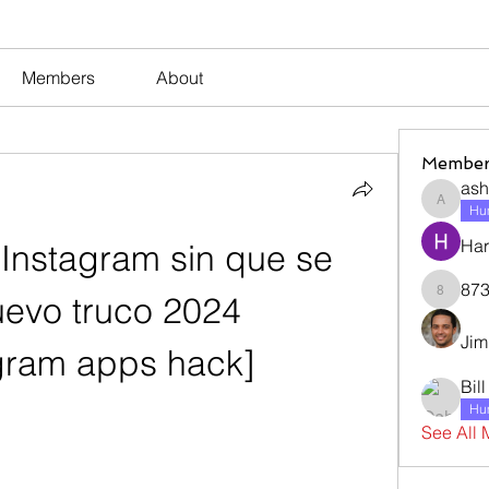
Members
About
Member
ash
ashleyj
Hum
Har
nstagram sin que se 
873
evo truco 2024 
873dan
Jim
gram apps hack] 
Bil
Hum
See All 