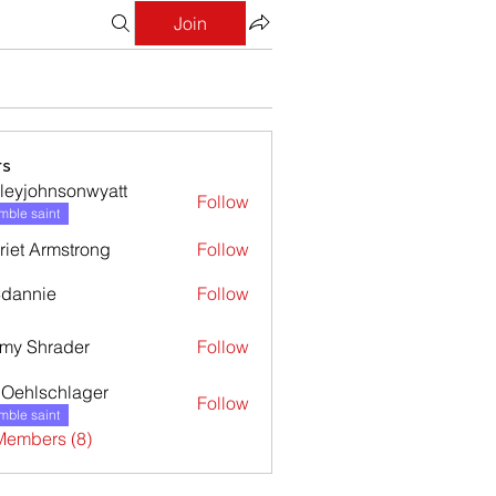
Join
s
leyjohnsonwyatt
Follow
ohnsonwyatt
ble saint
riet Armstrong
Follow
dannie
Follow
nie
my Shrader
Follow
l Oehlschlager
Follow
ble saint
Members (8)