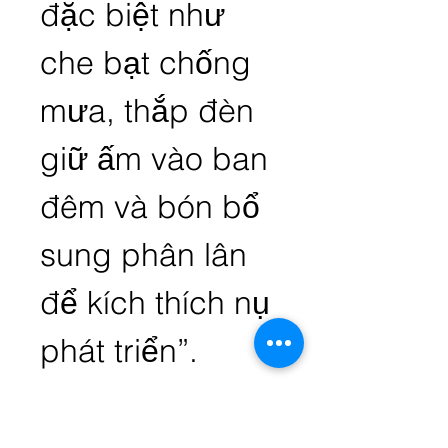
đặc biệt như 
che bạt chống 
mưa, thắp đèn 
giữ ấm vào ban 
đêm và bón bổ 
sung phân lân 
để kích thích nụ 
phát triển”.
Không chỉ lo 
thời tiết, công 