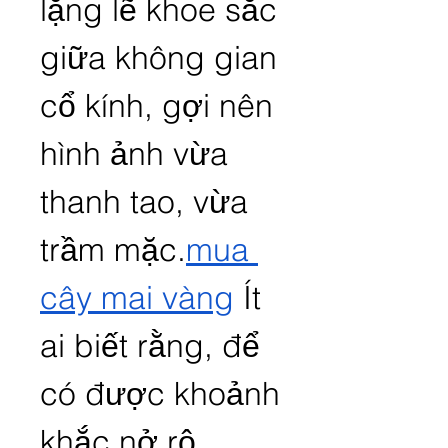
lặng lẽ khoe sắc 
giữa không gian 
cổ kính, gợi nên 
hình ảnh vừa 
thanh tao, vừa 
trầm mặc.
mua 
cây mai vàng
 Ít 
ai biết rằng, để 
có được khoảnh 
khắc nở rộ 