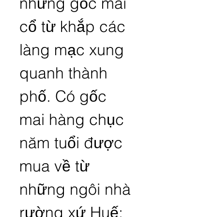
những gốc mai 
cổ từ khắp các 
làng mạc xung 
quanh thành 
phố. Có gốc 
mai hàng chục 
năm tuổi được 
mua về từ 
những ngôi nhà 
rường xứ Huế; 