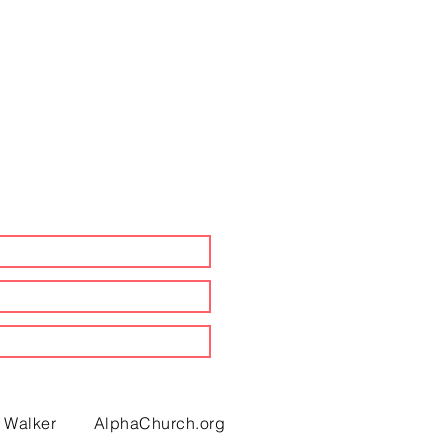
. Walker
AlphaChurch.org