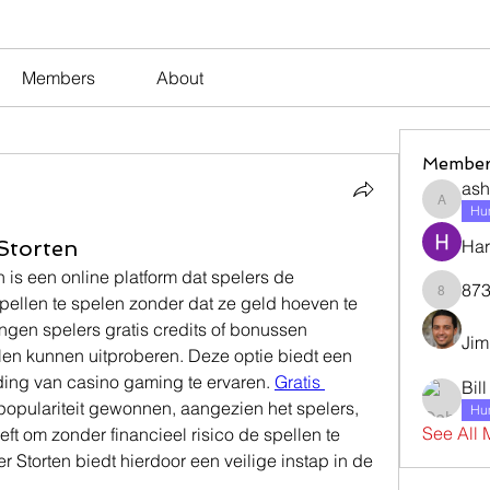
Members
About
Member
ash
ashleyj
Hum
Storten
Har
 is een online platform dat spelers de 
873
pellen te spelen zonder dat ze geld hoeven te 
873dan
ngen spelers gratis credits of bonussen 
Jim
en kunnen uitproberen. Deze optie biedt een 
ing van casino gaming te ervaren. 
Gratis 
Bil
 populariteit gewonnen, aangezien het spelers, 
Hum
See All 
ft om zonder financieel risico de spellen te 
 Storten biedt hierdoor een veilige instap in de 