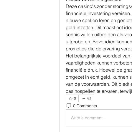
Deze casino's zonder stortingsv
financiële investering vereisen
nieuwe spellen leren en geniet
geld inzetten. Dit maakt het id
kennis willen uitbreiden als vo
uitproberen. Bovendien kunnen 
promoties die de ervaring verde
Het belangrijkste voordeel van g
vaardigheden kunnen verbeter
financiële druk. Hoewel de gra
omgezet in echt geld, kunnen s
van de voorwaarden. Dit biedt
casinospellen te ervaren, terwijl
0
0 Comments
Write a comment...