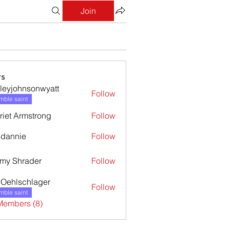
Join
s
leyjohnsonwyatt
Follow
ohnsonwyatt
ble saint
riet Armstrong
Follow
dannie
Follow
nie
my Shrader
Follow
l Oehlschlager
Follow
ble saint
Members (8)