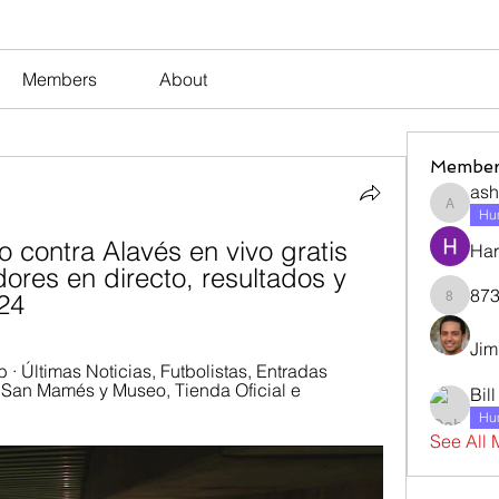
Members
About
Member
ash
ashleyj
Hum
o contra Alavés en vivo gratis 
Har
ores en directo, resultados y 
873
24
873dan
Jim
b · Últimas Noticias, Futbolistas, Entradas 
r San Mamés y Museo, Tienda Oficial e 
Bil
Hum
See All 