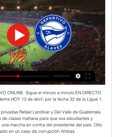
ayo Vallecano - UD Las Palmas · Valencia CF - Athletic Club · Real Madrid - UD ...

Deportivo Alavés CF vs. Athletic Club de Bilbao 20 sept 2023 — Disfruta en directo de este encuentro a través de DAZN y apuesta en vivo al Deportivo Alavés-Athletic Club de Bilbao desde betfair.es. Más ...

Athletic Bilbao en directo online, partidos en TV hoy Athletic Bilbao. CD Alaves. bet365 · Athletic Bilbao vs CD Alaves. Publi. 0:00:00. bet365. Live streaming available. 1. Registrate para transmisión en vivo.

GOL PLAY | El canal del fútbol y del deporte en abierto Deportivo Alavés vs Cádiz CF. VIE 19| 21:00h. LaLiga EA Sports · Sevilla.jpg El Athletic Club recibe a la UD Las Palmas, este miércoles, en GOL PLAY. Martes ...

Los resultados en vivo: Brazil U20 vs Saudi Arabia U20 en los juegos Campeonato Mundial Sub-20. Presentamos el resultado del partido en vivo, la composición de los equipos antes del partido y siempre tenemos la tabla actualizada

Real Sociedad vs. Atlético de Madrid (Domingo, 21:30h) Gol Televisión se desplaza hasta Anoeta para disfrutar de un gran partido que cierra lajornada de la Liga BBVA en GOL TELEVISIÓN y que tendrá como protagonistas a la Real Sociedad y al Atlético de Madrid, a partir de las 21:30h.

Con X The Banjo, conciertos en San Fermines, Tudela, Burgos, Lugo, Estella... Con X The Banjo amplía la gira de presentación de su primer álbum.. Además de charlar con los periodistas de la emisora, el grupo tocará varias canciones en directo desde la …

Por: Génesis González Díaz – genesiszdblog@gmail.com Tras 107 años de experimentación humana en Puerto Rico, ¿Cuándo Estados Unidos le pedirá perdón a los puertorriqueños? Desinformación sobre el uso de los puertorriqueños como Conejillos de Indias que ha realizado el gobierno de los Estados Unidos por más de 100 años. En Puerto.

Una Cúpula notable en su conjunto, formada por base y otro nivel a modo de tempietto, en el edificio de viviendas de tres pisos en la esquina de Rivadavia y Ayacucho, a metros de la Casa de los Lirios, construido en 1907 por el ingeniero argentino Eduardo S. Rodríguez Ortega. La cúpula reciclada en 2001 por iniciativa de la empresa CR & CO

Sport Huancayo vs Cantolao [EN VIVO]: por la semifinal de ida de la Copa Bicentenario 2019. Sport Huancayo vs Cantolao EN VIVO ONLINE | El "Rojo Matador" recibe la visita del "Delfín" en el Estadio Huancayo con la obligación de ganar para dar un paso grande rumbo a la final de la Copa Bicentenario 2019.

Este Técnico nacional de 56 años de edad ya ha dirigido a otros equipos ecuatorianos como El Nacional, Mushuc Runa y Deportivo Quito, siendo su mejor carta de Presentación haber sido el DT de la Tricolor sub 20. Todo apunta a que Sixto será el nuevo estratega del equipo de Fuerza Amarilla.

Cuando el argentino se encaminaba a una victoria que le permitiría acceder invicto a las semifinales debió abandonar el partido que lo enfrentaba al italiano Marco Cecchinato, por un problema en el aductor derecho, “lo más probable es que no llegue a jugar mañana porque siento mucho dolor, cuesta describir este momento”, escribió el.

Los posibles onces y alineaciones del RCD Espanyol vs Celta de Vigo,. Diego López continuará en portería; primera línea para Javi López, el recuperado Naldo, Hermoso y, probablemente, Pedrosa como. Villamarín Escribá analiza el escaso rendimiento de los 'buques insignia' del Celta Escribá se lleva a 20 jugadores a Sevilla.

BOCA VS RIVER EN VIVO Y EN DIRECTO FINAL COPA LIBERTADORES 2018 ONLINE.. El Superclásico en vivo Boca Juniors vs River Plate, San Lorenzo, Independiente, Godoy Cruz, Talleres, Racing, Estudiantes, Colón, Huracán, Unión, Atlético Tucumán, Belgrano, …

Apuestas y Pronóstico del Alavés vs Athletic Club 22/09/23 22 sept 2023 — Los tres últimos enfrentamientos directos han tenido 12, 22 y 12 saques de esquina, respectivamente, superando la línea propuesta de manera muy ...

El flamante entrenador de San Martín de Burzaco, Darío Cassinerio, señaló cuales fueron los motivos que lo llevaron a firmar contrato: “Sinceramente el proyecto, la propuesta. Hace tres años que están haciendo las cosas bien en todos los aspectos y dos que vienen apuntando a pelear el ascenso.

Deportivo Alavés vs Athletic Club Las mejores competiciones y disciplinas deportivas en directo. ¡Entra y disfruta!

Alaves vs Athletic Bilbao Marcador en vivo Aquí, en Alaves vs Athletic Bilbao en directo, puedes encontrar todos los Alaves vs Athletic Bilbao resultados anteriores ordenados por sus partidos cara a cara ...

El Clásico entre Barcelona y Real Madrid del próximo sábado 26 de octubre apunta a ser aplazado hasta diciembre por los disturbios en la Ciudad Condal. Varios jugadores saldrían beneficiados de ello Estos son los jugadores beneficiados por el aplazamiento del Clásico. Luis García 17/10/2019 14

Con 16 años de trayectoria profesional en el fútbol (desde hace 11 en Santiago Morning, y antes en Colo Colo), ella es reconocida por su tesón para luchar por el objetivo de superar las brechas de género en el más popular de los deportes.

LA LEGIÓN EXTRANJERA LIGA URUGUAYA 2012-13 .FICHAS DE LOS FORÁNEOS Fuente Urubasket. ALLAVENA MARCUS SIKES 203 ala pivot 84) CORTADO Jugó en...

The 2018 Torneo Descentralizado de Fútbol Profesional (known as the 2018 Copa Movistar for sponsorship reasons) was the 102nd edition of the top flight of Association football governed by the Federación Peruana de Futbol (FPF) (Spanish: Federación Peruana de Futbol or FPF).

Toda la información del partido Hercílio Luz vs Tupi en vivo de Serie D - Brasil (05 Mayo 2019): Resumen, Estadísticas, Alineación y Resultados - Besoccer. Don't miss the most important football matches while navigating as usual through the pages of your choice.

Descripción ver brasil vs ghana en vivo, ver futbol en vivo por internet, ver futbol en vivo y directo por internet,. Universidad de Chile / Chivas de Guadalajara / Atletico de Madrid / Barcelona / Athletic Club de Bilbao HOY.. VER Santiago Morning vs Universidad de Chile EN VIVO POR INTERNET.

20:59 CRÓNIC