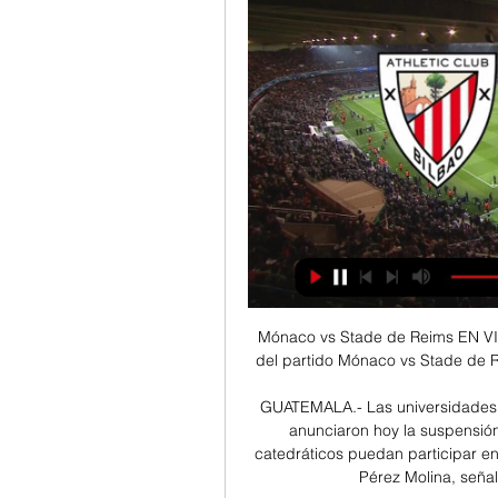
Mónaco vs Stade de Reims EN VIVO ONLINE. Sigue el minuto a minuto EN DIRECTO del partido Mónaco vs Stade de Reims HOY 13 de abril, por la fecha 32 de la Ligue 1.

GUATEMALA.- Las universidades privadas Rafael Landívar y Del Valle de Guatemala anunciaron hoy la suspensión de clases mañana para que sus estudiantes y catedráticos puedan participar en una marcha en contra del presidente del país, Otto Pérez Molina, señalado en un caso de corrupción Ambas

TRANSMISIÓN ESPECIAL! Sábado 25 de Agosto Artistas Organizados MESA 1 desde el MAMBA + Video + Fotos.. sábado 25 de agosto a las 16 hs en el Museo de Arte Moderno de Buenos Aires. Notas de Prensa Clarín - Una mesa-debate de artistas casi termina en la comisaría.

EN DIRECTO: GIRONA vs ALAVÉS - YouTube YouTube YouTube 1:54:15 YouTube JKCLife Hace 1 mes Hace 1 mes

Diablos Rojos del México ganó por paliza de 16-3 a Guerreros de Oaxaca, en el penúltimo juego de la Liga Instruccional y aseguró la serie en el estadio Fray Nano de esta ciudad. Héctor Ayuso se llevó la victoria, se mantuvo cuatro episodios en la loma, toleró par de imparables sin carrera y

La importancia de medir la reserva ovárica, para planificar tu maternidad. Las probabilidades de quedar embarazada disminuyen a medida que pasan los años, logrando su máximo declive después de los 40.

Partidos de fútbol en La Matanza / Buenos Aires - Comenzamos los nuevos Torneos de Fútbol 5, Fútbol 7, Fútbol 8, Fútbol 9 y Fútbol 11. En el 2016....y después fase de Eliminación. Duración 11 partidos. torneo 2: Torneo de Fútbol 8, Días..., Partidos de fútbol en La Matanza / Buenos Aires

Diferencia horaria Perú Mexico City. Sin diferencia horaria . Perú America/Lima. Mexico City México, America/Mexico_City. Hora actual en Perú America/Lima. Hora actual en Mexico City America/Mexico_City. Diferencia horaria: directa comparación de horarios.

Margarita Abella Caprile Carlos Abrevaya Beatriz Actis Adrián Puente Constante José Aguer Leandro Aguilera Osvaldo Aguirre Horacio Aiello Pablo Albarello Manuel Alberti Pedro María de Alcántara Salvadores Ernesto Alemann Juan Alemann Carlos Octavio Alfaro Alicia de Arteaga Roberto Alifano Alina Moine Eduardo Aliverti Alejandro Javier Alonso.

Los resultados en vivo: Deportivo Mictlan vs Mixco en los juegos Segunda División Guatemala. Presentamos el resultado del partido en vivo, la composición de los equipos antes del partido y siempre tenemos la tabla actualizada

Resultados de fútbol en directo, MisMarcadores | Flashscore.es Resultados de fútbol en directo, partidos de fútbol en vivo, online Athletic Club - Real Sociedad · UD Almería - Girona FC · Cádiz CF - Valencia CF.

Maestría en ingeniería civil . La Escuela Colombiana de Ingeniería Julio Garavito, atendiendo a su misión primordial de formar personas con una alta preparación científica y tecnológica para responder apropiadamente a las necesidades de la sociedad, presenta su programa de Maestría en Ingeniería Civil con los siguientes énfasis:

En atención a las peticiones formuladas al correo electrónico, y considerando un servicio y un deber, tanto el brindar el servicio a los amables seguidores del blog, presentamos la transcripción íntegra y textual de la nueva Ley de tránsito, que deroga varias leyes, como el Decreto-ley N° 22.094/47 de Reglamento general de tránsito.

Horario, resultado y estadísticas del Sud América - Deportivo Santaní | Copa Paraguay 2019 ¡Vas a denunciar un contenido! x. Denuncia sólo contenidos que incumplan nuestras Normas de uso o conducta. Aunque revisamos todas las denuncias que nos llegan, sólo respondemos si procede.

Athletic - Alavés: TV, horario y cómo ver Copa del Rey hace 8 horas — El encuentro entre Athletic y Alavés se podrá seguir en vivo online a través del directo de As.com actualizado al minuto. Desde una hora antes, ...

Ver DAZN LALIGA Online en Directo | DAZN ES Super8 | Jornada 20 · Dorsal Doce | El Derbi Vasco · Deportivo Alavés - Cádiz CF · R