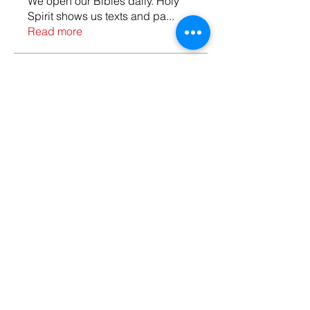
We open our Bibles daily. Holy
Spirit shows us texts and pa
...
Read more
Members
ashleyjohnsonwyatt
Follow
ashleyjohnsonwyatt
Humble saint
Harriet Armstrong
Follow
873dannie
Follow
873dannie
Jimmy Shrader
Follow
Bill Oehlschlager
Follow
Humble saint
See All Members (8)