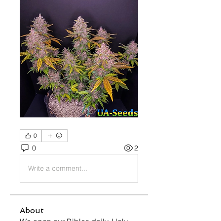
0
0
2
Write a comment...
About